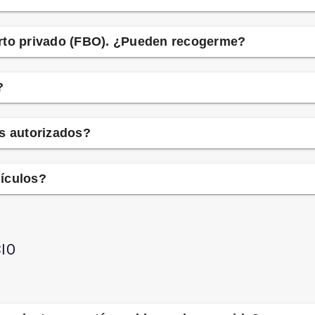
rto privado (FBO). ¿Pueden recogerme?
?
as autorizados?
ículos?
IO