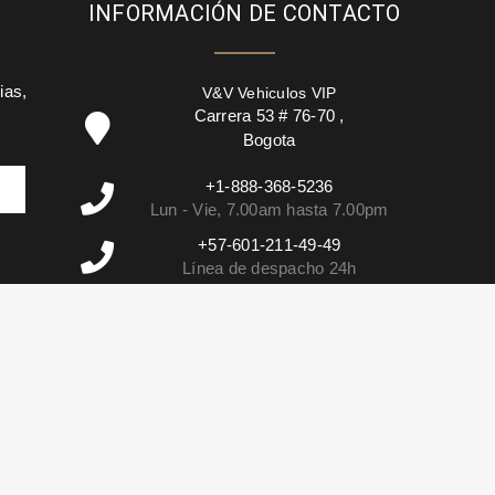
INFORMACIÓN DE CONTACTO
ias,
V&V Vehiculos VIP
Carrera 53 # 76-70
,
Bogota
+1-888-368-5236
Lun - Vie, 7.00am hasta 7.00pm
+57-601-211-49-49
Línea de despacho 24h
info@vehiculosvip.com
El tiempo de respuesta es de 2 horas
en nuestro horario de oficina