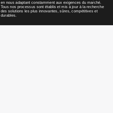
en nous adaptant constamment aux exigences du marché.
Tous nos processus sont établis et mis à jour à la recherche
des solutions les plus innovantes, sûres, compétitives et
durables.
BULLETIN D'INFORMATION
Abonnez-vous à notre newsletter pour des nouvelles, des
mises à jour, des remises exclusives et des offres.
COORDONNÉES