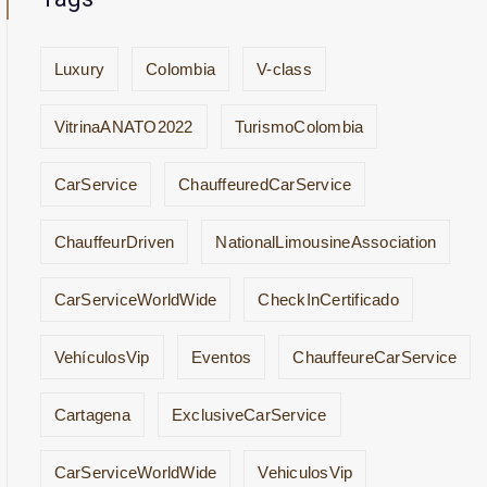
Luxury
Colombia
V-class
VitrinaANATO2022
TurismoColombia
CarService
ChauffeuredCarService
ChauffeurDriven
NationalLimousineAssociation
CarServiceWorldWide
CheckInCertificado
VehículosVip
Eventos
ChauffeureCarService
Cartagena
ExclusiveCarService
CarServiceWorldWide
VehiculosVip