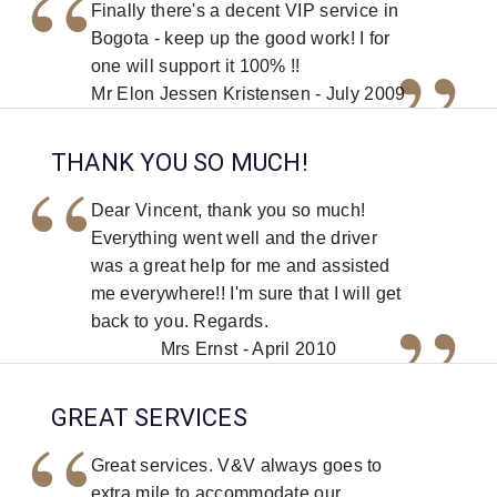
“
Finally there's a decent VIP service in
”
Bogota - keep up the good work! I for
one will support it 100% !!
Mr Elon Jessen Kristensen - July 2009
“
THANK YOU SO MUCH!
Dear Vincent, thank you so much!
Everything went well and the driver
was a great help for me and assisted
”
me everywhere!! I'm sure that I will get
back to you. Regards.
Mrs Ernst - April 2010
“
GREAT SERVICES
Great services. V&V always goes to
extra mile to accommodate our