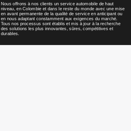
Nous offrons à nos clients un service automobile de haut
niveau, en Colombie et dans le reste du monde avec une mise
en avant permanente de la qualité de service en anticipant ou
en nous adaptant constamment aux exigences du marché.
Tous nos processus sont établis et mis à jour à la recherche
des solutions les plus innovantes, sûres, compétitives et
durables.
BULLETIN D'INFORMATION
Abonnez-vous à notre newsletter pour des nouvelles, des
mises à jour, des remises exclusives et des offres.
COORDONNÉES