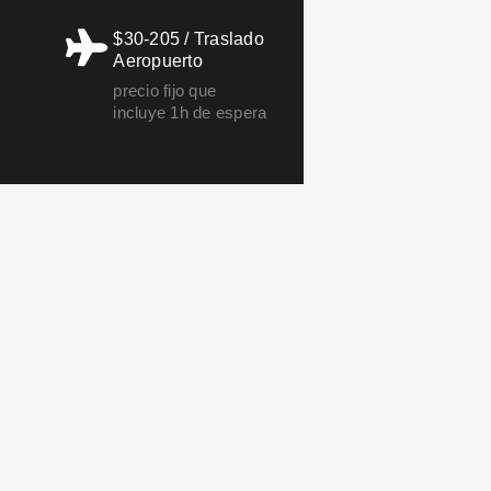
$30-205 / Traslado
Aeropuerto
precio fijo que
incluye 1h de espera