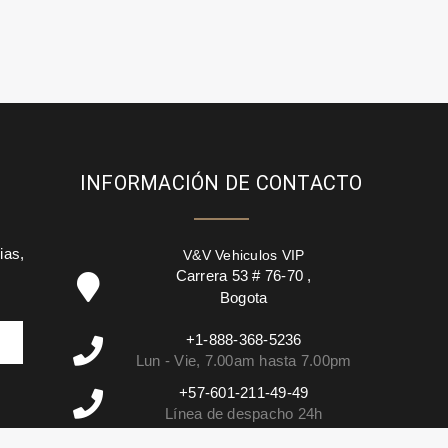
INFORMACIÓN DE CONTACTO
ias,
V&V Vehiculos VIP
Carrera 53 # 76-70
,
Bogota
+1-888-368-5236
Lun - Vie, 7.00am hasta 7.00pm
+57-601-211-49-49
Línea de despacho 24h
info@vehiculosvip.com