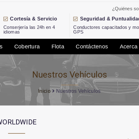
¿Quiénes s
Cortesía & Servicio
Seguridad & Puntualida
Conserjería las 24h en 4
Conductores capacitados y mon
idiomas
GPS
s
Cobertura
Flota
Contáctenos
Acerca
Nuestros Vehículos
Inicio
Nuestros Vehículos
WORLDWIDE