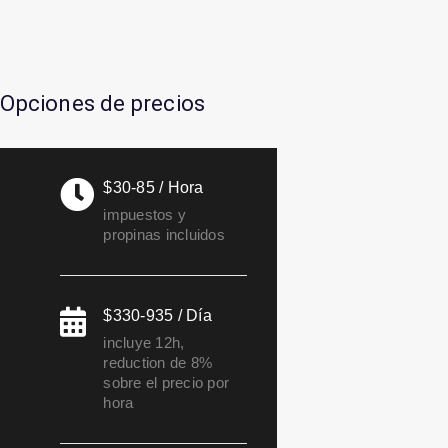
Opciones de precios
$30-85 / Hora
impuestos y
propinas incluidos
$330-935 / Día
incluye 12h,
reduction de 8%
sobre el precio por
hora