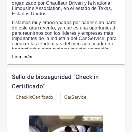
organizado por Chauffeur Driven y la National
Explore the future of luxury travel with V&V
Limousine Association, en el estado de Texas,
Vehículos VIP—where every journey is a VIP
Estados Unidos.
experience.
Estamos muy emocionados por haber sido parte
de este gran evento, ya que es una oportunidad
---
para reunirnos con los líderes y empresas más
importantes de la industria del Car Service, para
*Stay tuned for exclusive photos and a 360°
conocer las tendencias del mercado, y adquirir
virtual tour of our new Mercedes-Benz V-Class,
herramientas para mejorar nuestra operación.
coming soon to our gallery.*
Leer más
Sin duda, uno de los temas centrales en los
talleres y seminarios fue la proyección de la
industria en un mundo post pandemia; Sabemos
que el mundo ha cambiado en los últimos años y
Sello de bioseguridad "Check in
debemos enfrentarnos a los nuevos retos que
han surgido, para seguir ofreciendo un servicio
Certificado"
de lujo y con los mayores estándares de calidad.
CheckInCertificado
CarService
Gracias a
Chauffeur Driven y a la National
Limousine Association,
por crear estos espacios
tan enriquecedores.
¡Nos vemos el próximo año!