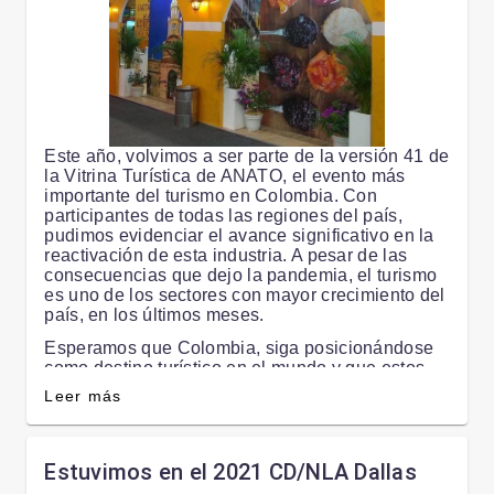
second to none.
State-of-the-Art Features
Este año, volvimos a ser parte de la versión 41 de
Advanced Technology: Stay connected with
la Vitrina Turística de ANATO, el evento más
integrated Wi-Fi, USB ports, wireless charging,
importante del turismo en Colombia. Con
and a custom sound system with bass driver.
participantes de todas las regiones del país,
pudimos evidenciar el avance significativo en la
Premium Comfort: Enjoy adjustable leather
reactivación de esta industria. A pesar de las
seats, ambient lighting, and climate control for
consecuencias que dejo la pandemia, el turismo
each passenger zone, tinted windows, driver
es uno de los sectores con mayor crecimiento del
cabin and windows black curtains.
país, en los últimos meses.
Safety First: Equipped with the latest safety
Esperamos que Colombia, siga posicionándose
features, including collision prevention assist,
como destino turístico en el mundo y que estos
blind-spot monitoring,
espacios sirvan para incentivar el crecimiento y
Leer más
desarrollo del sector.
Gracias a la Asociación Colombiana de Agencias
de Viaje y Turismo ANATO, porque los resultados
Estuvimos en el 2021 CD/NLA Dallas
Why Choose the Mercedes-Benz V-Class with
de este evento, son un estímulo para todos los
V&V Vehículos VIP?