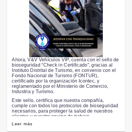
Ahora, V&V Vehículos VIP, cuenta con el sello de
bioseguridad “Check in Certificado”, gracias al
Instituto Distrital de Turismo, en convenio con el
Fondo Nacional de Turismo (FONTUR),
certificado por la organización Icontec, y
reglamentado por el Ministerio de Comercio,
Industria y Turismo.
Este sello, certifica que nuestra compañía,
cumple con todos los protocolos de bioseguridad
necesarios, para proteger la salud de nuestros
clientes y nuestro equipo de trabajo.
Leer más
Entendemos que la pandemia ha cambiado el
mundo, y tenemos que estar listos para enfrentar