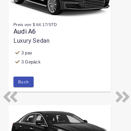
Preis von $ 64.17/STD
Audi A6
Luxury Sedan
3 pax
3 Gepäck
Buch
Previous
Next