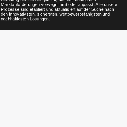
Marktanforderungen vorwegnimmt oder anpasst. Alle unsere
Prozesse sind etabliert und aktualisiert auf der Suche nach
den innovativsten, sichersten, wettbewerbsfähigsten und
nachhaltigsten Lösungen.
NEWSLETTER
Abonnieren Sie unseren Newsletter für Neuigkeiten, Updates,
exklusive Rabatte und Angebote.
KONTAKTDETAILS