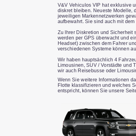
V&V Vehiculos VIP hat exklusive u
diskret bleiben. Neueste Modelle,
jeweiligen Markennetzwerken gewa
aufbewahrt. Sie sind auch mit dem t
Zu Ihrer Diskretion und Sicherheit 
werden per GPS überwacht und ein
Headset) zwischen dem Fahrer und
verschiedenen Systeme können auf 
Wir haben hauptsächlich 4 Fahrzeu
Limousinen, SUV / Vorstädte und T
wir auch Reisebusse oder Limousi
Wenn Sie weitere Informationen da
Flotte klassifizieren und welches
entspricht, können Sie unsere Seit
Slide 1 of 8