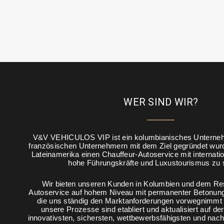
WER SIND WIR?
V&V VEHICULOS VIP ist ein kolumbianisches Unterne
französischen Unternehmern mit dem Ziel gegründet wur
Lateinamerika einen Chauffeur-Autoservice mit internati
hohe Führungskräfte und Luxustourismus zu 
Wir bieten unseren Kunden in Kolumbien und dem Res
Autoservice auf hohem Niveau mit permanenter Betonung 
die uns ständig den Marktanforderungen vorwegnimmt o
unsere Prozesse sind etabliert und aktualisiert auf d
innovativsten, sichersten, wettbewerbsfähigsten und nac