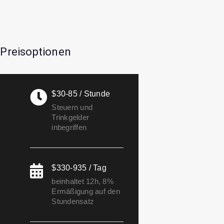
Preisoptionen
$30-85 / Stunde
Steuern und
Trinkgelder
inbegriffen
$330-935 / Tag
beinhaltet 12h, 8%
Ermäßigung auf den
Stundensatz