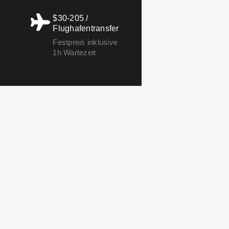
$30-205 /
Flughafentransfer
Festpreis inklusive
1h Wartezeit