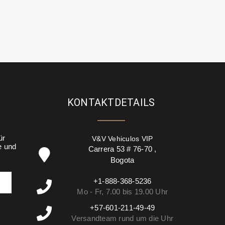
KONTAKTDETAILS
ür
V&V Vehiculos VIP
e und
Carrera 53 # 76-70
,
Bogota
+1-888-368-5236
Mo - Fr, 7.00 bis 19.00 Uhr
+57-601-211-49-49
Versandteam rund um die Uhr