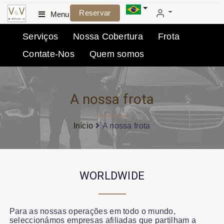
Reservar
Menu
Serviços
Nossa Cobertura
Frota
Contate-Nos
Quem somos
A nossa frota
Início
A nossa frota
WORLDWIDE
Para as nossas operações em todo o mundo,
seleccionámos empresas afiliadas que partilham a