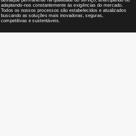
adaptando-nos constantemente às exigências do mercado.
Todos os nossos processos são estabelecidos e atualizados
buscando as soluções mais inovadoras, seguras,
competitivas e sustentáveis.
BOLETIM
Subscreva a nossa newsletter para receber notícias,
actualizações, descontos exclusivos e ofertas.
DETALHES PARA CONTATO