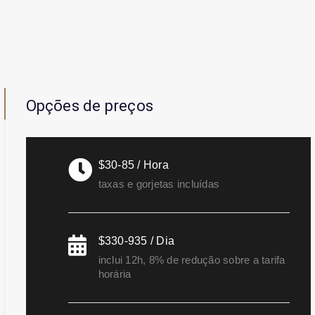
Opções de preços
$30-85 / Hora
taxas e gorjetas incluídas
$330-935 / Dia
inclui 12h, 8% de redução sobre a tarifa
horária