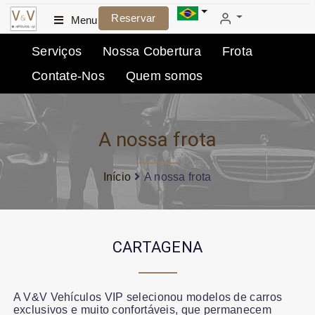
Reservar
Menu
Serviços
Nossa Cobertura
Frota
Contate-Nos
Quem somos
A nossa frota
Início
A nossa frota
CARTAGENA
A V&V Vehículos VIP selecionou modelos de carros
exclusivos e muito confortáveis, que permanecem