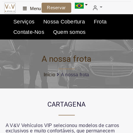
Reservar
Menu
Serviços
Nossa Cobertura
Frota
Contate-Nos
Quem somos
A nossa frota
Início
A nossa frota
CARTAGENA
A V&V Vehículos VIP selecionou modelos de carros
exclusivos e muito confortáveis, que permanecem