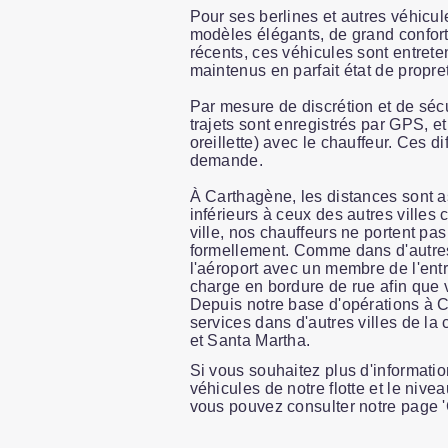
Pour ses berlines et autres véhicu
modèles élégants, de grand confor
récents, ces véhicules sont entret
maintenus en parfait état de propret
Par mesure de discrétion et de sécur
trajets sont enregistrés par GPS, et
oreillette) avec le chauffeur. Ces d
demande.
À Carthagène, les distances sont as
inférieurs à ceux des autres villes
ville, nos chauffeurs ne portent pa
formellement. Comme dans d'autres 
l'aéroport avec un membre de l'ent
charge en bordure de rue afin que 
Depuis notre base d'opérations à 
services dans d'autres villes de la
et Santa Martha.
Si vous souhaitez plus d'informati
véhicules de notre flotte et le niv
vous pouvez consulter notre page '
Slide 1 of 7