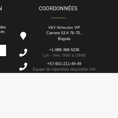
N
COORDONNÉES
 des
V&V Vehiculos VIP
ses
Carrera 53 # 76-70
,
Bogota
+1-888-368-5236
Lun - Ven, 7h00 à 19h00
+57-601-211-49-49
Équipe de répartition disponible 24h
info@vehiculosvip.com
Nous répondons sous 2h ouvrables.