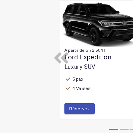
A partir de $ 72.50/H
Ford Expedition
Previous
Luxury SUV
5 pax
4 Valises
Réservez