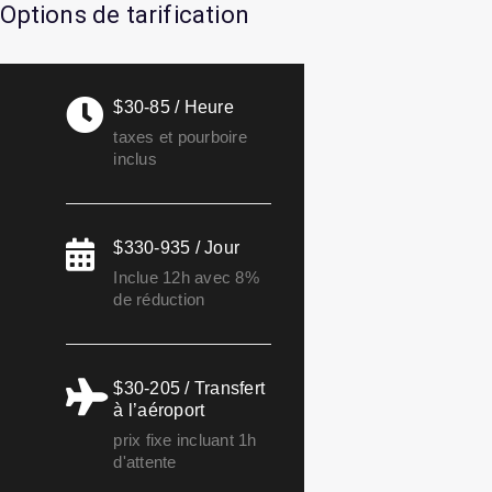
Options de tarification
$30-85 / Heure
taxes et pourboire
inclus
$330-935 / Jour
Inclue 12h avec 8%
de réduction
$30-205 / Transfert
à l’aéroport
prix fixe incluant 1h
d'attente