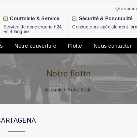
Qui somm
Courtoisie & Service
Sécurité & Ponctualité
Service de conciergerie h24
Conducteurs spécialement for
en 4 langues
es
Notre couverture
Flotte
Nous contacter
Notre flotte
Accueil
Notre flotte
CARTAGENA