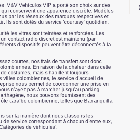
les, V&V Vehículos VIP a porté son choix sur des
t qui conservent une apparence discrète. Modèles
enus par les réseaux des marques respectives et
é. Ils sont dotés du service 'courtesy' quotidien.
ité les vitres sont teintées et renforcées. Les
 un contact radio discret est maintenu (par
ifférents dispositifs peuvent être déconnectés à la
sez courtes, nos frais de transfert sont donc
 colombiennes. En raison de la chaleur dans cette
s de costumes, mais s'habillent toujours
villes colombiennes, le service d'accueil de
reprise nous permet de coordonner une prise en
vous n'ayez pas à marcher jusqu'au parking.
Carthagène, nous pouvons fournissent des
 côte caraïbe colombienne, telles que Barranquilla
ons sur la manière dont nous classons les
eau de service correspondant à chacun d'entre eux,
Catégories de véhicules'.