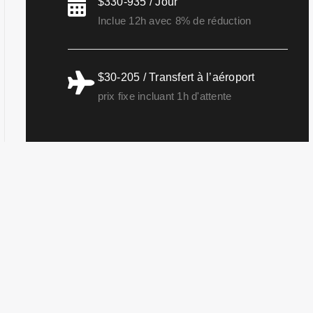
$330-935 / Jour
Inclue 12h avec 8% de réduction
$30-205 / Transfert à l’aéroport
prix fixe incluant 1h d'attente