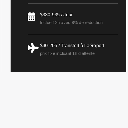
$330-935 / Jour
Inclue 12h avec 8% de réduction
$30-205 / Transfert à l’aéroport
prix fixe incluant 1h d'attente