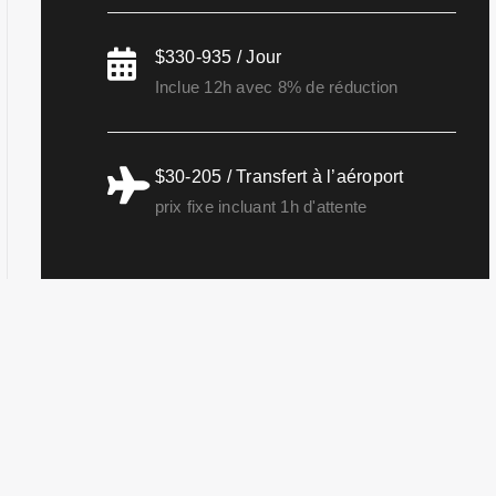
$330-935 / Jour
Inclue 12h avec 8% de réduction
$30-205 / Transfert à l’aéroport
prix fixe incluant 1h d'attente