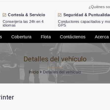
¿Quiénes s
Cortesía & Servicio
Seguridad & Puntualida
Conserjería las 24h en 4
Conductores capacitados y mon
idiomas
GPS
s
Cobertura
Flota
Contáctenos
Acerca
Detalles del vehículo
Inicio
Detalles del vehículo
inter