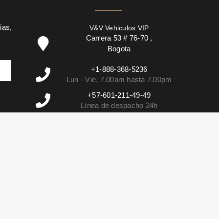
ias,
V&V Vehiculos VIP
Carrera 53 # 76-70
,
Bogota
+1-888-368-5236
Lun - Vie, 7.00am hasta 7.00pm
+57-601-211-49-49
Línea de despacho 24h
info@vehiculosvip.com
El tiempo de respuesta es de 2 horas
en nuestro horario de oficina