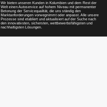
Wir bieten unseren Kunden in Kolumbien und dem Rest der
Welt einen Autoservice auf hohem Niveau mit permanenter
Betonung der Servicequalität, die uns ständig den
Marktanforderungen vorwegnimmt oder anpasst. Alle unsere
Prozesse sind etabliert und aktualisiert auf der Suche nach
den innovativsten, sichersten, wettbewerbsfähigsten und
nachhaltigsten Lösungen.
NEWSLETTER
Abonnieren Sie unseren Newsletter für Neuigkeiten, Updates,
exklusive Rabatte und Angebote.
KONTAKTDETAILS